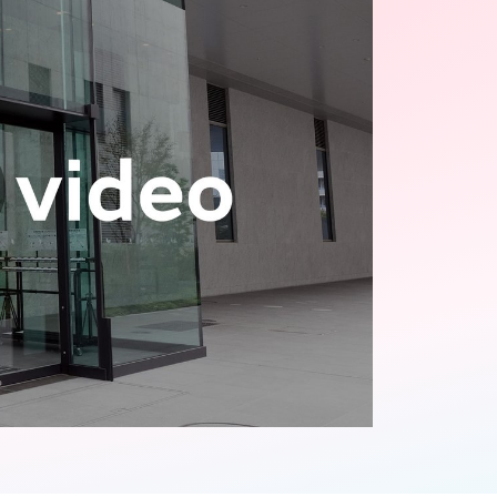
lay
ideo